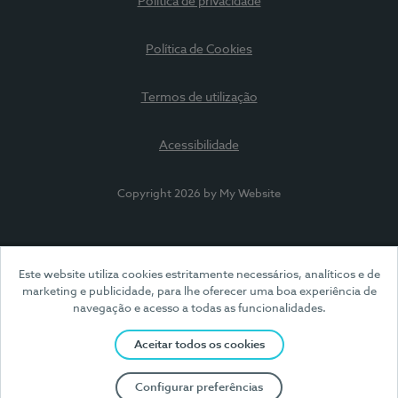
Política de privacidade
Política de Cookies
Termos de utilização
Acessibilidade
Copyright 2026 by My Website
Este website utiliza cookies estritamente necessários, analíticos e de
marketing e publicidade, para lhe oferecer uma boa experiência de
navegação e acesso a todas as funcionalidades.
Aceitar todos os cookies
Configurar preferências