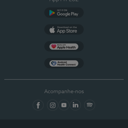
Google Play
App Store
Apple Health
Health Connect
Acompanhe-nos
Facebook
Instagram
YouTube
LinkedIn
Spotify