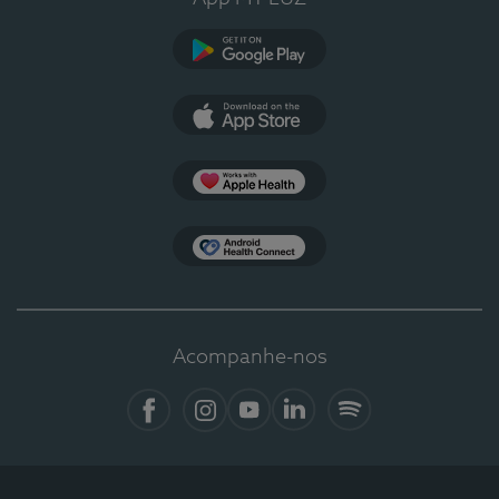
Google Play
App Store
Apple Health
Health Connect
Acompanhe-nos
Facebook
Instagram
YouTube
LinkedIn
Spotify