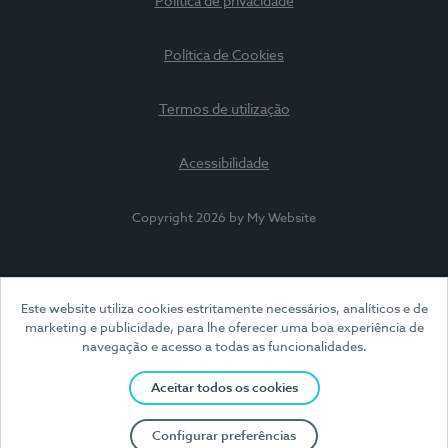
Política de privacidade
Política de Cookies
Termos de utilização
Acessibilidade
Copyright 2026 by My Website
Este website utiliza cookies estritamente necessários, analíticos e de
marketing e publicidade, para lhe oferecer uma boa experiência de
navegação e acesso a todas as funcionalidades.
Aceitar todos os cookies
Configurar preferências