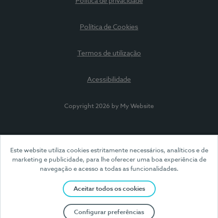
Política de privacidade
Política de Cookies
Termos de utilização
Acessibilidade
Copyright 2026 by My Website
Este website utiliza cookies estritamente necessários, analíticos e de
marketing e publicidade, para lhe oferecer uma boa experiência de
navegação e acesso a todas as funcionalidades.
Aceitar todos os cookies
Configurar preferências