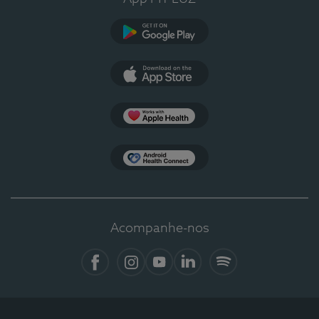
Google Play
App Store
Apple Health
Health Connect
Acompanhe-nos
Facebook
Instagram
YouTube
LinkedIn
Spotify