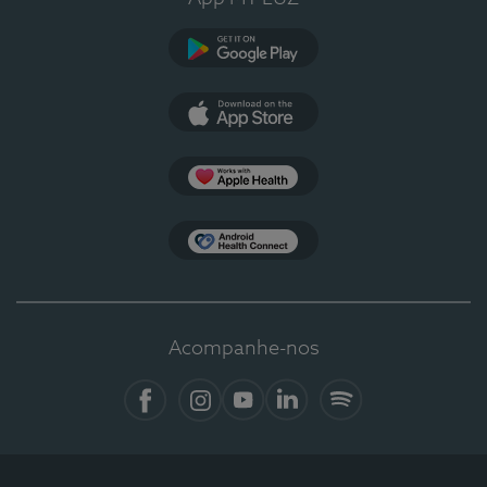
Google Play
App Store
Apple Health
Health Connect
Acompanhe-nos
Facebook
Instagram
YouTube
LinkedIn
Spotify