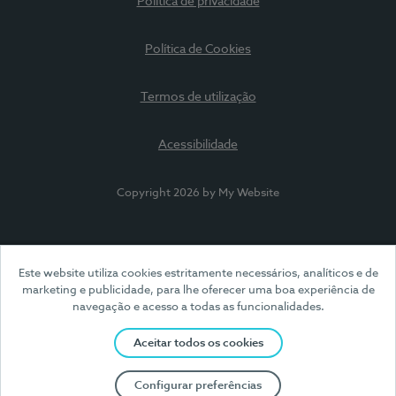
Política de privacidade
Política de Cookies
Termos de utilização
Acessibilidade
Copyright 2026 by My Website
Este website utiliza cookies estritamente necessários, analíticos e de
marketing e publicidade, para lhe oferecer uma boa experiência de
navegação e acesso a todas as funcionalidades.
Aceitar todos os cookies
Configurar preferências