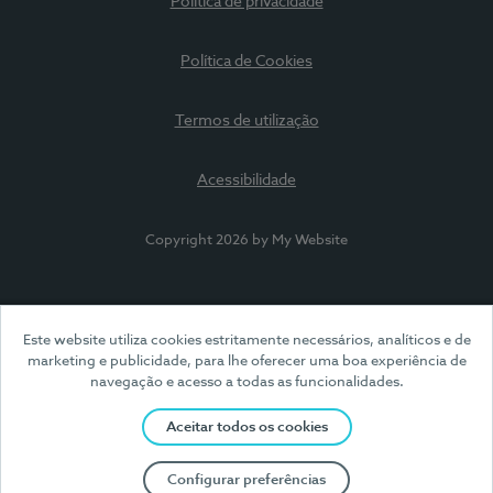
Política de privacidade
Política de Cookies
Termos de utilização
Acessibilidade
Copyright 2026 by My Website
Este website utiliza cookies estritamente necessários, analíticos e de
marketing e publicidade, para lhe oferecer uma boa experiência de
navegação e acesso a todas as funcionalidades.
Aceitar todos os cookies
Configurar preferências