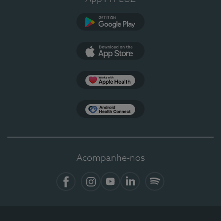
Google Play
App Store
Apple Health
Health Connect
Acompanhe-nos
Facebook
Instagram
YouTube
LinkedIn
Spotify