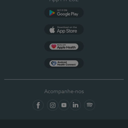
Google Play
App Store
Apple Health
Health Connect
Acompanhe-nos
Facebook
Instagram
YouTube
LinkedIn
Spotify