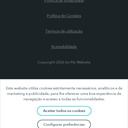
Política de privacidade
Política de Cookies
Termos de utilização
Acessibilidade
Copyright 2026 by My Website
Este website utiliza cookies estritamente necessários, analíticos e de
marketing e publicidade, para lhe oferecer uma boa experiência de
navegação e acesso a todas as funcionalidades.
Aceitar todos os cookies
Configurar preferências