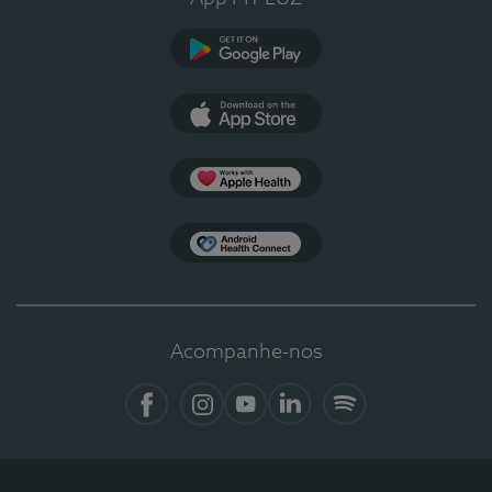
Google Play
App Store
Apple Health
Health Connect
Acompanhe-nos
Facebook
Instagram
YouTube
LinkedIn
Spotify