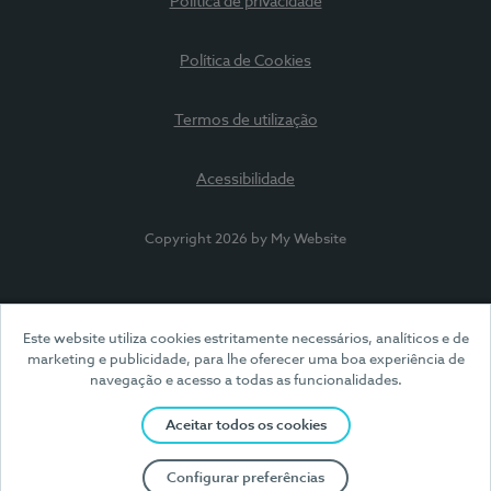
Política de privacidade
Política de Cookies
Termos de utilização
Acessibilidade
Copyright 2026 by My Website
Este website utiliza cookies estritamente necessários, analíticos e de
marketing e publicidade, para lhe oferecer uma boa experiência de
navegação e acesso a todas as funcionalidades.
Aceitar todos os cookies
Configurar preferências