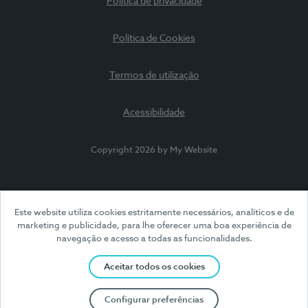
Política de privacidade
Política de Cookies
Termos de utilização
Acessibilidade
Copyright 2026 by My Website
Este website utiliza cookies estritamente necessários, analíticos e de
marketing e publicidade, para lhe oferecer uma boa experiência de
navegação e acesso a todas as funcionalidades.
Aceitar todos os cookies
Configurar preferências