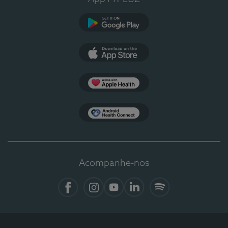
Google Play
App Store
Apple Health
Health Connect
Acompanhe-nos
Facebook
Instagram
YouTube
LinkedIn
Spotify