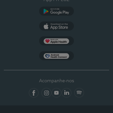
Google Play
App Store
Apple Health
Health Connect
Acompanhe-nos
Facebook
Instagram
YouTube
LinkedIn
Spotify