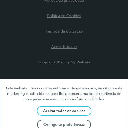
Política de privacidade
Política de Cookies
Termos de utilização
Acessibilidade
Copyright 2026 by My Website
Este website utiliza cookies estritamente necessários, analíticos e de
marketing e publicidade, para lhe oferecer uma boa experiência de
navegação e acesso a todas as funcionalidades.
Aceitar todos os cookies
Configurar preferências