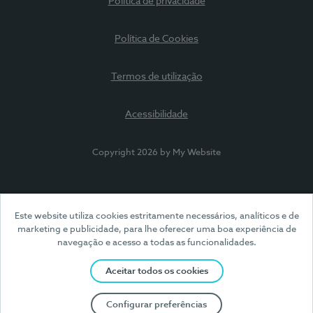
Política de privacidade
Política de Cookies
Termos de utilização
Acessibilidade
Copyright 2026 by My Website
Este website utiliza cookies estritamente necessários, analíticos e de
marketing e publicidade, para lhe oferecer uma boa experiência de
navegação e acesso a todas as funcionalidades.
Aceitar todos os cookies
Configurar preferências