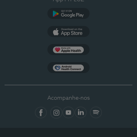
Google Play
App Store
Apple Health
Health Connect
Acompanhe-nos
Facebook
Instagram
YouTube
LinkedIn
Spotify