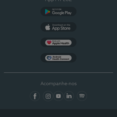
Google Play
App Store
Apple Health
Health Connect
Acompanhe-nos
Facebook
Instagram
YouTube
LinkedIn
Spotify