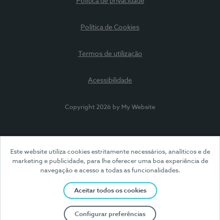
Política de privacidade
Política de Cookies
Termos de utilização
Acessibilidade
Copyright 2026 by My Website
Este website utiliza cookies estritamente necessários, analíticos e de
marketing e publicidade, para lhe oferecer uma boa experiência de
navegação e acesso a todas as funcionalidades.
Aceitar todos os cookies
Configurar preferências