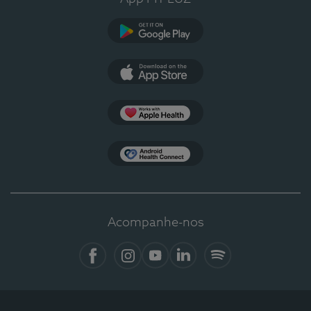
Google Play
App Store
Apple Health
Health Connect
Acompanhe-nos
Facebook
Instagram
YouTube
LinkedIn
Spotify