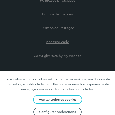
Política de privacidade
Política de Cookies
Termos de utilização
Acessibilidade
Copyright 2026 by My Website
Este website utiliza cookies estritamente necessários, analíticos e de
marketing e publicidade, para lhe oferecer uma boa experiência de
navegação e acesso a todas as funcionalidades.
Aceitar todos os cookies
Configurar preferências