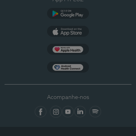
Google Play
App Store
Apple Health
Health Connect
Acompanhe-nos
Facebook
Instagram
YouTube
LinkedIn
Spotify