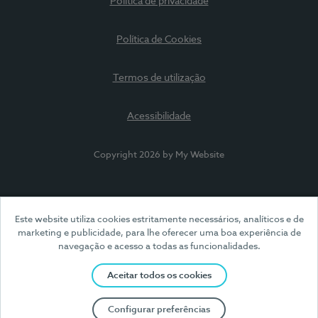
Política de privacidade
Política de Cookies
Termos de utilização
Acessibilidade
Copyright 2026 by My Website
Este website utiliza cookies estritamente necessários, analíticos e de
marketing e publicidade, para lhe oferecer uma boa experiência de
navegação e acesso a todas as funcionalidades.
Aceitar todos os cookies
Configurar preferências