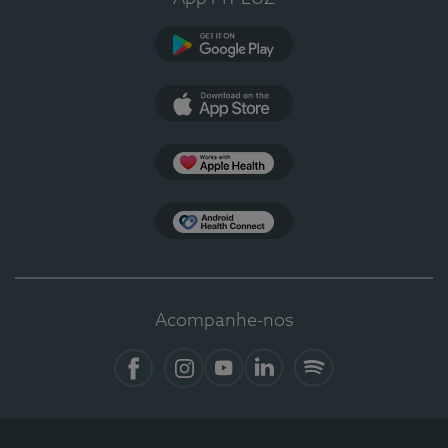
Google Play
App Store
Apple Health
Health Connect
Acompanhe-nos
Facebook
Instagram
YouTube
LinkedIn
Spotify