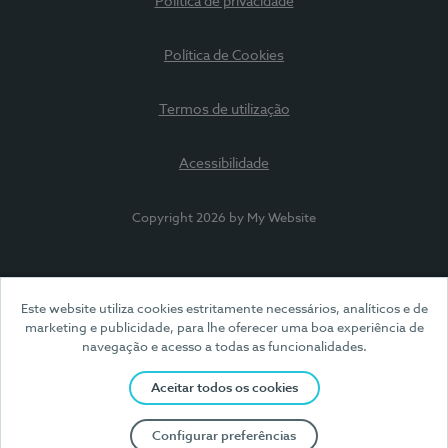
Política de privacidade
Política de Cookies
Termos de utilização
Acessibilidade
Copyright 2026 by My Website
Este website utiliza cookies estritamente necessários, analíticos e de
marketing e publicidade, para lhe oferecer uma boa experiência de
navegação e acesso a todas as funcionalidades.
Aceitar todos os cookies
Configurar preferências