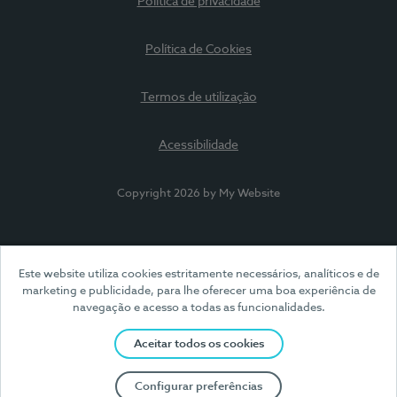
Política de privacidade
Política de Cookies
Termos de utilização
Acessibilidade
Copyright 2026 by My Website
Este website utiliza cookies estritamente necessários, analíticos e de
marketing e publicidade, para lhe oferecer uma boa experiência de
navegação e acesso a todas as funcionalidades.
Aceitar todos os cookies
Configurar preferências