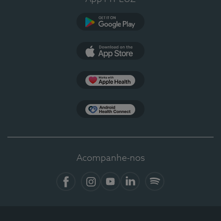
Google Play
App Store
Apple Health
Health Connect
Acompanhe-nos
Facebook
Instagram
YouTube
LinkedIn
Spotify