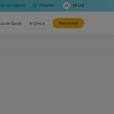
PESQUISA
OIO AO CLIENTE
MY LUZ
Marcações
uia de Saúde
A Clínica