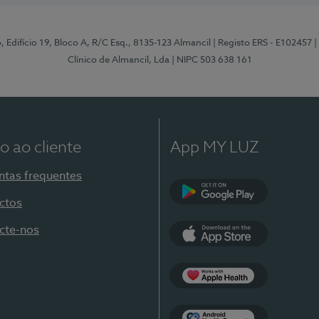
, Edifício 19, Bloco A, R/C Esq., 8135-123 Almancil
| Registo ERS - E102457
|
Clínico de Almancil, Lda
| NIPC 503 638 161
o ao cliente
App MY LUZ
ntas frequentes
ctos
Google Play
cte-nos
App Store
Apple Health