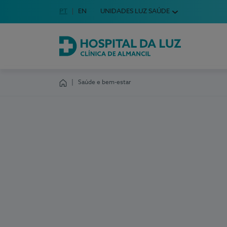
Idioma em Português
PT
English Language
EN
UNIDADES LUZ SAÚDE
Escolha o seu idioma
Hospital da Luz Clínica de Almancil
Saúde e bem-estar
Homepage