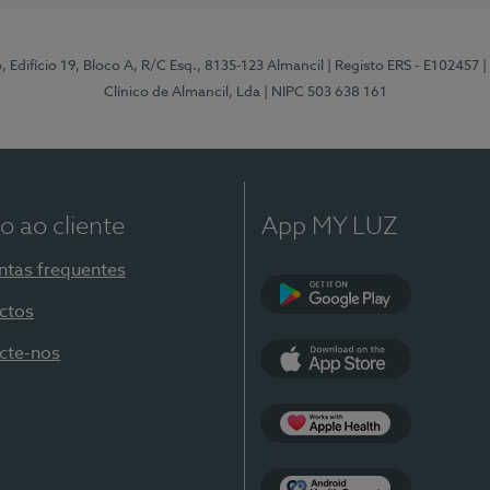
, Edifício 19, Bloco A, R/C Esq., 8135-123 Almancil
| Registo ERS - E102457
|
Clínico de Almancil, Lda
| NIPC 503 638 161
o ao cliente
App MY LUZ
ntas frequentes
ctos
Google Play
cte-nos
App Store
Apple Health