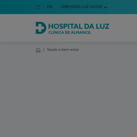
Idioma em Português
PT
English Language
EN
UNIDADES LUZ SAÚDE
Escolha o seu idioma
Hospital da Luz Clínica de Almancil
Saúde e bem-estar
Homepage