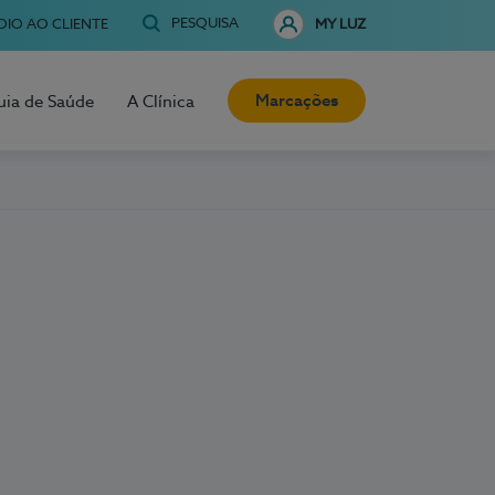
PESQUISA
OIO AO CLIENTE
MY LUZ
Marcações
uia de Saúde
A Clínica