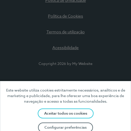
Política de privacidade
Política de Cookies
Termos de utilização
Acessibilidade
Copyright 2026 by My Website
Este website utiliza cookies estritamente necessários, analíticos e de
marketing e publicidade, para lhe oferecer uma boa experiência de
navegação e acesso a todas as funcionalidades.
Aceitar todos os cookies
Configurar preferências