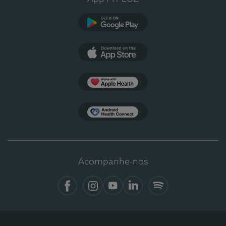
Google Play
App Store
Apple Health
Health Connect
Acompanhe-nos
Facebook
Instagram
YouTube
LinkedIn
Spotify