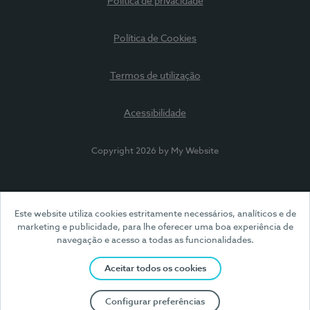
Política de privacidade
Política de Cookies
Termos de utilização
Acessibilidade
Copyright 2026 by My Website
Este website utiliza cookies estritamente necessários, analíticos e de
marketing e publicidade, para lhe oferecer uma boa experiência de
navegação e acesso a todas as funcionalidades.
Aceitar todos os cookies
Configurar preferências