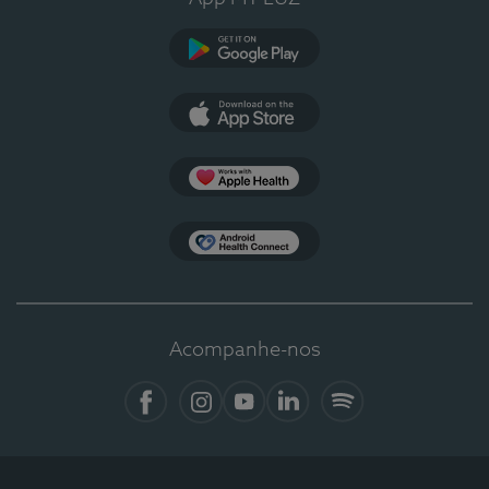
Google Play
App Store
Apple Health
Health Connect
Acompanhe-nos
Facebook
Instagram
YouTube
LinkedIn
Spotify