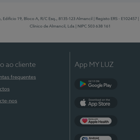
, Edifício 19, Bloco A, R/C Esq., 8135-123 Almancil
| Registo ERS - E102457
|
Clínico de Almancil, Lda
| NIPC 503 638 161
o ao cliente
App MY LUZ
ntas frequentes
ctos
Google Play
cte-nos
App Store
Apple Health