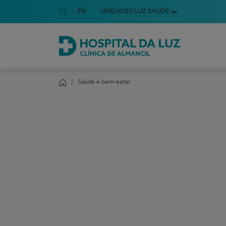
Idioma em Português
PT
English Language
EN
UNIDADES LUZ SAÚDE
Escolha o seu idioma
Hospital da Luz Clínica de Almancil
Saúde e bem-estar
Homepage