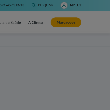
PESQUISA
OIO AO CLIENTE
MY LUZ
Marcações
uia de Saúde
A Clínica