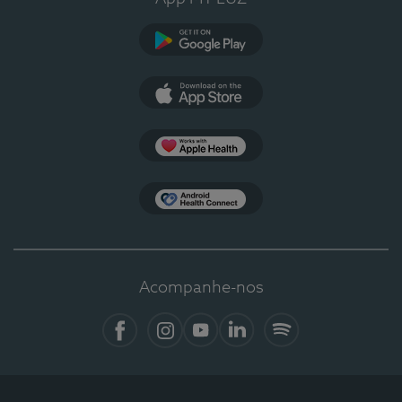
Google Play
App Store
Apple Health
Health Connect
Acompanhe-nos
Facebook
Instagram
YouTube
LinkedIn
Spotify