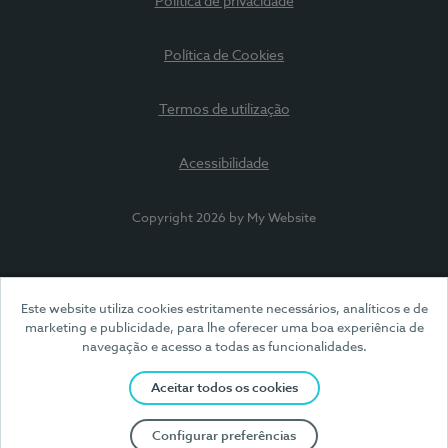
Política de privacidade
Política de Cookies
Termos de utilização
Acessibilidade
Copyright 2026 by My Website
Este website utiliza cookies estritamente necessários, analíticos e de
marketing e publicidade, para lhe oferecer uma boa experiência de
navegação e acesso a todas as funcionalidades.
Aceitar todos os cookies
Configurar preferências