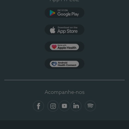
Google Play
App Store
Apple Health
Health Connect
Acompanhe-nos
Facebook
Instagram
YouTube
LinkedIn
Spotify