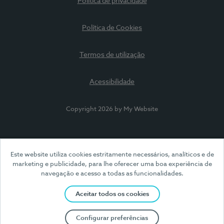
Política de privacidade
Política de Cookies
Termos de utilização
Acessibilidade
Copyright 2026 by My Website
Este website utiliza cookies estritamente necessários, analíticos e de
marketing e publicidade, para lhe oferecer uma boa experiência de
navegação e acesso a todas as funcionalidades.
Aceitar todos os cookies
Configurar preferências