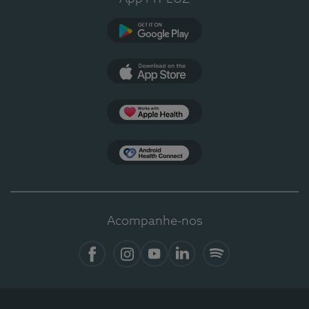
Google Play
App Store
Apple Health
Health Connect
Acompanhe-nos
Facebook
Instagram
YouTube
LinkedIn
Spotify