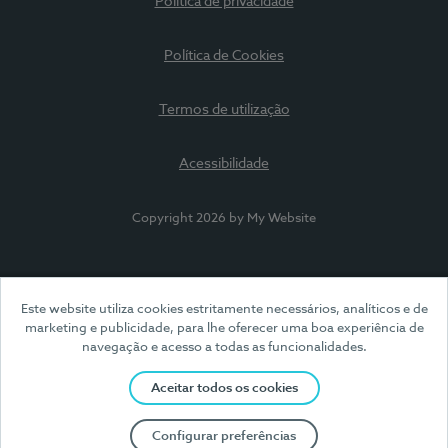
Política de privacidade
Política de Cookies
Termos de utilização
Acessibilidade
Copyright 2026 by My Website
Este website utiliza cookies estritamente necessários, analíticos e de
marketing e publicidade, para lhe oferecer uma boa experiência de
navegação e acesso a todas as funcionalidades.
Aceitar todos os cookies
Configurar preferências