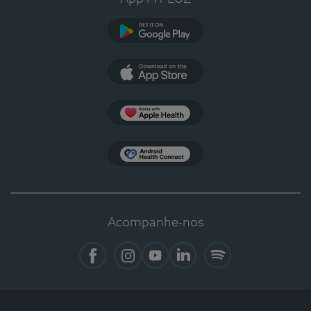
Google Play
App Store
Apple Health
Health Connect
Acompanhe-nos
Facebook
Instagram
YouTube
LinkedIn
Spotify