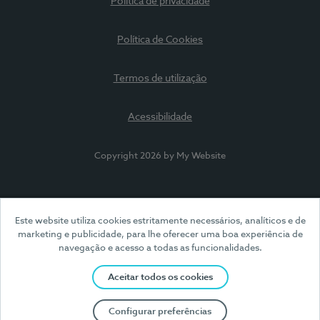
Política de privacidade
Política de Cookies
Termos de utilização
Acessibilidade
Copyright 2026 by My Website
Este website utiliza cookies estritamente necessários, analíticos e de
marketing e publicidade, para lhe oferecer uma boa experiência de
navegação e acesso a todas as funcionalidades.
Aceitar todos os cookies
Configurar preferências