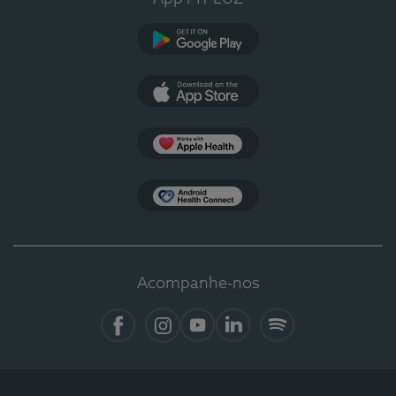
Google Play
App Store
Apple Health
Health Connect
Acompanhe-nos
Facebook
Instagram
YouTube
LinkedIn
Spotify