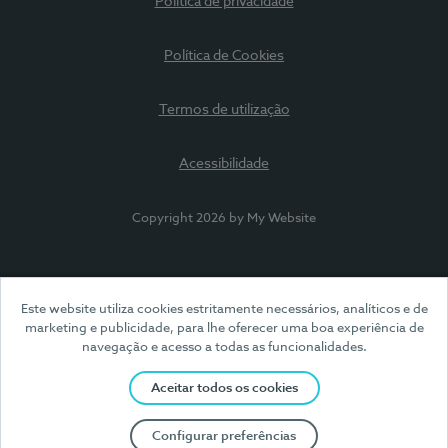
Política de privacidade
Política de Cookies
Termos de utilização
Acessibilidade
Copyright 2026 by My Website
Este website utiliza cookies estritamente necessários, analíticos e de
marketing e publicidade, para lhe oferecer uma boa experiência de
navegação e acesso a todas as funcionalidades.
Aceitar todos os cookies
Configurar preferências