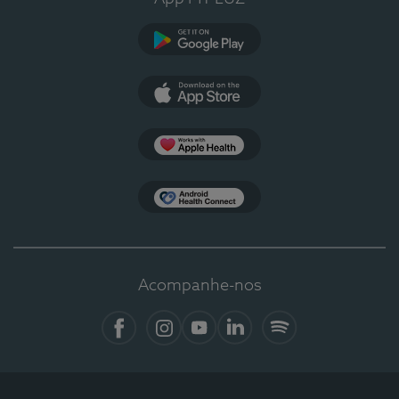
Google Play
App Store
Apple Health
Health Connect
Acompanhe-nos
Facebook
Instagram
YouTube
LinkedIn
Spotify