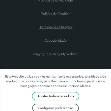
Política de privacidade
Política de Cookies
Termos de utilização
Acessibilidade
Copyright 2026 by My Website
Este website utiliza cookies estritamente necessários, analíticos e de
marketing e publicidade, para lhe oferecer uma boa experiência de
navegação e acesso a todas as funcionalidades.
Aceitar todos os cookies
Configurar preferências