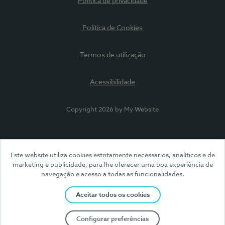
Política de privacidade
Política de Cookies
Termos de utilização
Acessibilidade
Copyright 2026 by My Website
Este website utiliza cookies estritamente necessários, analíticos e de
marketing e publicidade, para lhe oferecer uma boa experiência de
navegação e acesso a todas as funcionalidades.
Aceitar todos os cookies
Configurar preferências