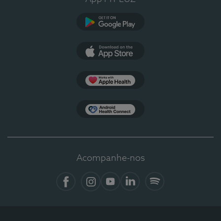
Google Play
App Store
Apple Health
Health Connect
Acompanhe-nos
Facebook
Instagram
YouTube
LinkedIn
Spotify