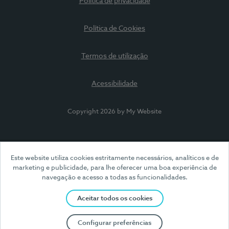
Política de privacidade
Política de Cookies
Termos de utilização
Acessibilidade
Copyright 2026 by My Website
Este website utiliza cookies estritamente necessários, analíticos e de
marketing e publicidade, para lhe oferecer uma boa experiência de
navegação e acesso a todas as funcionalidades.
Aceitar todos os cookies
Configurar preferências