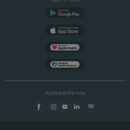
Google Play
App Store
Apple Health
Health Connect
Acompanhe-nos
Facebook
Instagram
YouTube
LinkedIn
Spotify