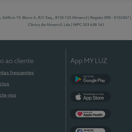
, Edifício 19, Bloco A, R/C Esq., 8135-123 Almancil
| Registo ERS - E102457
|
Clínico de Almancil, Lda
| NIPC 503 638 161
o ao cliente
App MY LUZ
ntas frequentes
ctos
Google Play
cte-nos
App Store
Apple Health