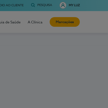
PESQUISA
OIO AO CLIENTE
MY LUZ
Marcações
uia de Saúde
A Clínica