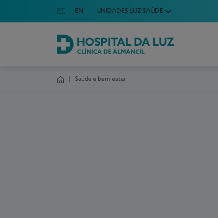
Idioma em Português
PT
English Language
EN
UNIDADES LUZ SAÚDE
Escolha o seu idioma
Hospital da Luz Clínica de Almancil
Saúde e bem-estar
Homepage