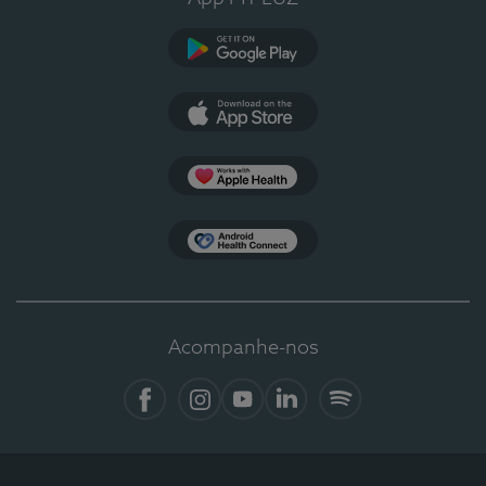
Google Play
App Store
Apple Health
Health Connect
Acompanhe-nos
Facebook
Instagram
YouTube
LinkedIn
Spotify