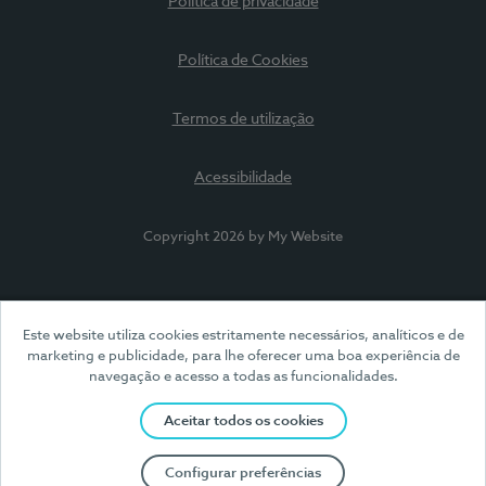
Política de privacidade
Política de Cookies
Termos de utilização
Acessibilidade
Copyright 2026 by My Website
Este website utiliza cookies estritamente necessários, analíticos e de
marketing e publicidade, para lhe oferecer uma boa experiência de
navegação e acesso a todas as funcionalidades.
Aceitar todos os cookies
Configurar preferências