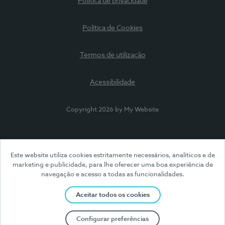
Política de privacidade
Política de Cookies
Termos de utilização
Acessibilidade
Copyright 2026 by My Website
Este website utiliza cookies estritamente necessários, analíticos e de
marketing e publicidade, para lhe oferecer uma boa experiência de
navegação e acesso a todas as funcionalidades.
Aceitar todos os cookies
Configurar preferências