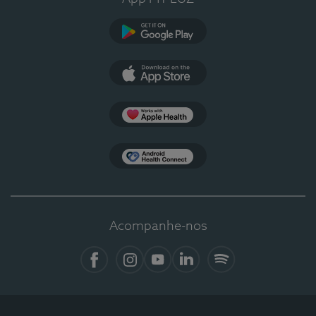
Google Play
App Store
Apple Health
Health Connect
Acompanhe-nos
Facebook
Instagram
YouTube
LinkedIn
Spotify