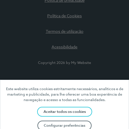
Política de privacidade
Política de Cookies
Termos de utilização
Acessibilidade
Copyright 2026 by My Website
Este website utiliza cookies estritamente necessários, analíticos e de
marketing e publicidade, para lhe oferecer uma boa experiência de
navegação e acesso a todas as funcionalidades.
Aceitar todos os cookies
Configurar preferências