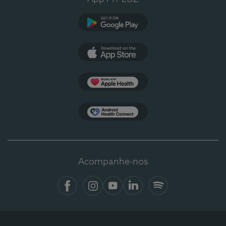
Google Play
App Store
Apple Health
Health Connect
Acompanhe-nos
Facebook
Instagram
YouTube
LinkedIn
Spotify