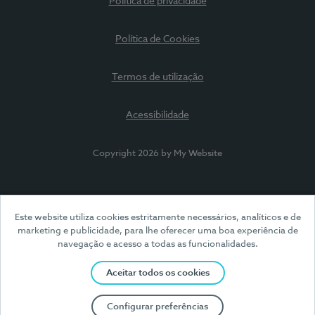
Política de privacidade
Política de Cookies
Termos de utilização
Acessibilidade
Copyright 2026 by My Website
Este website utiliza cookies estritamente necessários, analíticos e de
marketing e publicidade, para lhe oferecer uma boa experiência de
navegação e acesso a todas as funcionalidades.
Aceitar todos os cookies
Configurar preferências