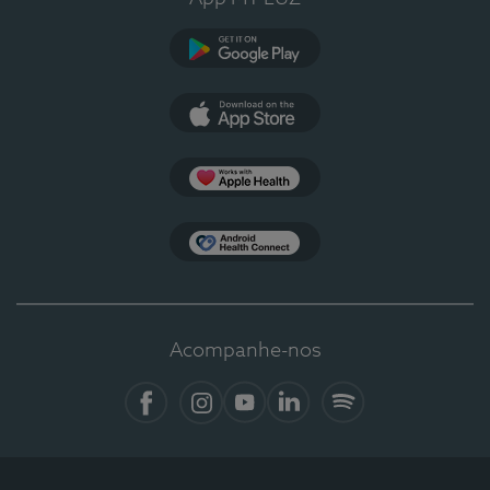
Google Play
App Store
Apple Health
Health Connect
Acompanhe-nos
Facebook
Instagram
YouTube
LinkedIn
Spotify