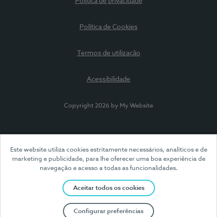
Política de privacidade
Política de Cookies
Termos de utilização
Acessibilidade
Copyright 2026 by My Website
Este website utiliza cookies estritamente necessários, analíticos e de
marketing e publicidade, para lhe oferecer uma boa experiência de
navegação e acesso a todas as funcionalidades.
Aceitar todos os cookies
Configurar preferências