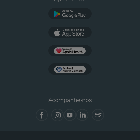
Google Play
App Store
Apple Health
Health Connect
Acompanhe-nos
Facebook
Instagram
YouTube
LinkedIn
Spotify