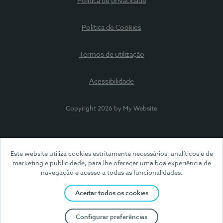
Política de privacidade
Política de Cookies
Termos de utilização
Acessibilidade
Copyright 2026 by My Website
Este website utiliza cookies estritamente necessários, analíticos e de
marketing e publicidade, para lhe oferecer uma boa experiência de
navegação e acesso a todas as funcionalidades.
Aceitar todos os cookies
Configurar preferências