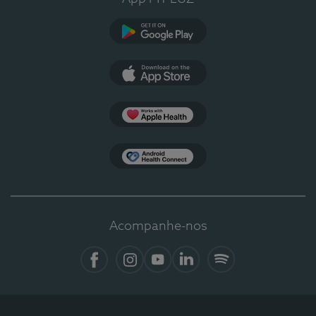
Google Play
App Store
Apple Health
Health Connect
Acompanhe-nos
Facebook
Instagram
YouTube
LinkedIn
Spotify