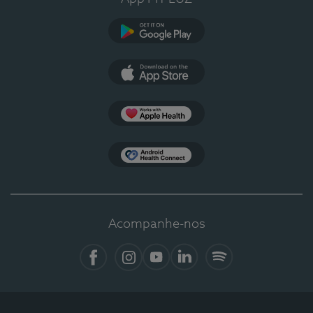
Google Play
App Store
Apple Health
Health Connect
Acompanhe-nos
Facebook
Instagram
YouTube
LinkedIn
Spotify