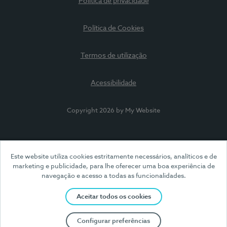
Política de privacidade
Política de Cookies
Termos de utilização
Acessibilidade
Copyright 2026 by My Website
Este website utiliza cookies estritamente necessários, analíticos e de
marketing e publicidade, para lhe oferecer uma boa experiência de
navegação e acesso a todas as funcionalidades.
Aceitar todos os cookies
Configurar preferências