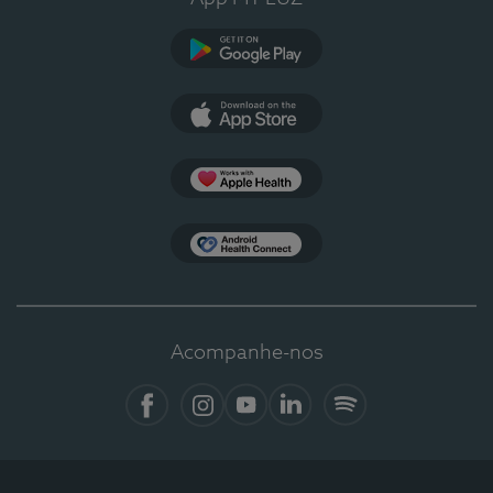
Google Play
App Store
Apple Health
Health Connect
Acompanhe-nos
Facebook
Instagram
YouTube
LinkedIn
Spotify