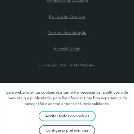
Política de privacidade
Política de Cookies
Termos de utilização
Acessibilidade
Copyright 2026 by My Website
Este website utiliza cookies estritamente necessários, analíticos e de
marketing e publicidade, para lhe oferecer uma boa experiência de
navegação e acesso a todas as funcionalidades.
Aceitar todos os cookies
Configurar preferências