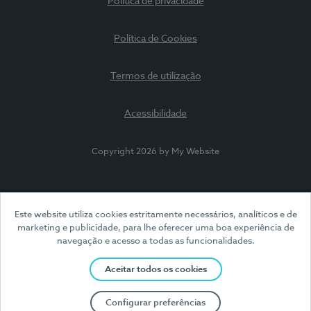
Política de privacidade
Política de Cookies
Termos de utilização
Acessibilidade
Copyright 2026 by My Website
Este website utiliza cookies estritamente necessários, analíticos e de
marketing e publicidade, para lhe oferecer uma boa experiência de
navegação e acesso a todas as funcionalidades.
Aceitar todos os cookies
Configurar preferências