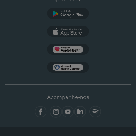
Google Play
App Store
Apple Health
Health Connect
Acompanhe-nos
Facebook
Instagram
YouTube
LinkedIn
Spotify