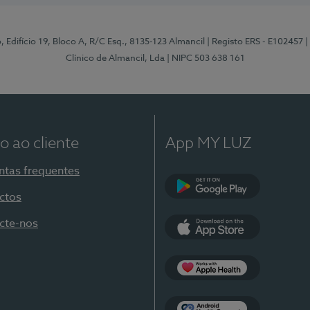
, Edifício 19, Bloco A, R/C Esq., 8135-123 Almancil
| Registo ERS - E102457
|
Clínico de Almancil, Lda
| NIPC 503 638 161
o ao cliente
App MY LUZ
ntas frequentes
ctos
Google Play
cte-nos
App Store
Apple Health