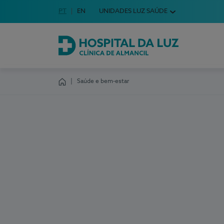
Idioma em Português
PT
English Language
EN
UNIDADES LUZ SAÚDE
Escolha o seu idioma
Hospital da Luz Clínica de Almancil
Saúde e bem-estar
Homepage