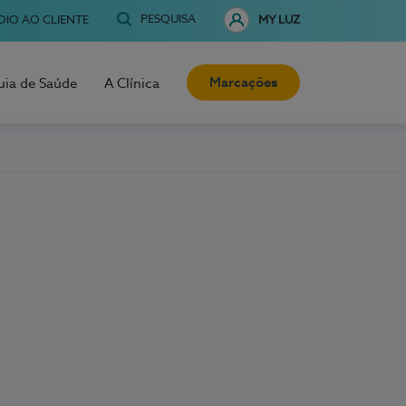
PESQUISA
OIO AO CLIENTE
MY LUZ
Marcações
uia de Saúde
A Clínica