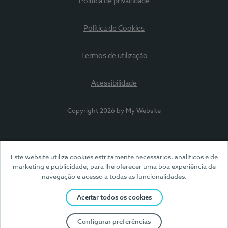
Política de privacidade
Política de Cookies
Termos de utilização
Acessibilidade
Copyright 2026 by My Website
Este website utiliza cookies estritamente necessários, analíticos e de
marketing e publicidade, para lhe oferecer uma boa experiência de
navegação e acesso a todas as funcionalidades.
Aceitar todos os cookies
Configurar preferências