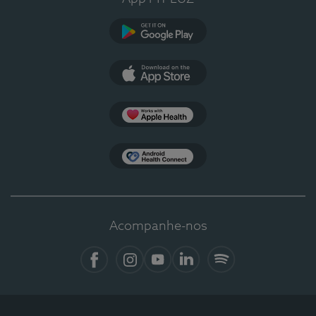
Google Play
App Store
Apple Health
Health Connect
Acompanhe-nos
Facebook
Instagram
YouTube
LinkedIn
Spotify