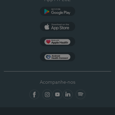
Google Play
App Store
Apple Health
Health Connect
Acompanhe-nos
Facebook
Instagram
YouTube
LinkedIn
Spotify