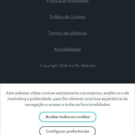
Política de privacidade
Política de Cookies
Termos de utilização
Acessibilidade
Copyright 2026 by My Website
Este website utiliza cookies estritamente necessários, analíticos e de
marketing e publicidade, para lhe oferecer uma boa experiência de
navegação e acesso a todas as funcionalidades.
Aceitar todos os cookies
Configurar preferências