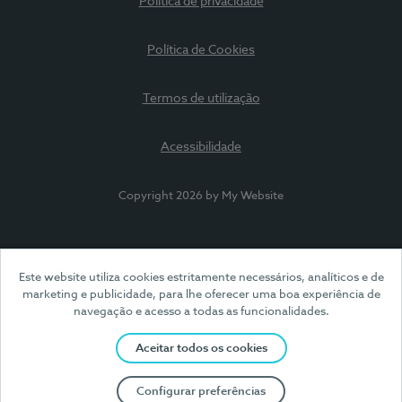
Política de privacidade
Política de Cookies
Termos de utilização
Acessibilidade
Copyright 2026 by My Website
Este website utiliza cookies estritamente necessários, analíticos e de
marketing e publicidade, para lhe oferecer uma boa experiência de
navegação e acesso a todas as funcionalidades.
Aceitar todos os cookies
Configurar preferências