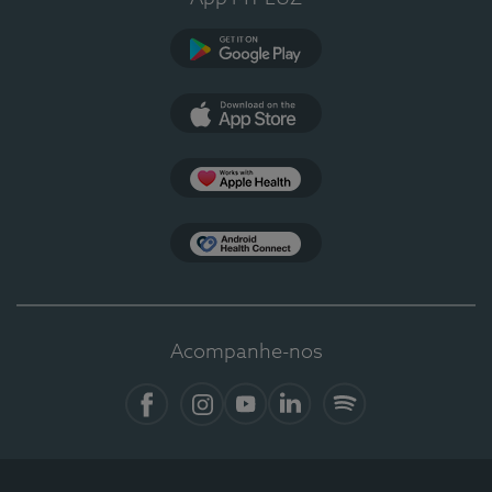
Google Play
App Store
Apple Health
Health Connect
Acompanhe-nos
Facebook
Instagram
YouTube
LinkedIn
Spotify