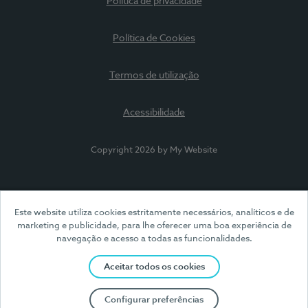
Política de privacidade
Política de Cookies
Termos de utilização
Acessibilidade
Copyright 2026 by My Website
Este website utiliza cookies estritamente necessários, analíticos e de
marketing e publicidade, para lhe oferecer uma boa experiência de
navegação e acesso a todas as funcionalidades.
Aceitar todos os cookies
Configurar preferências