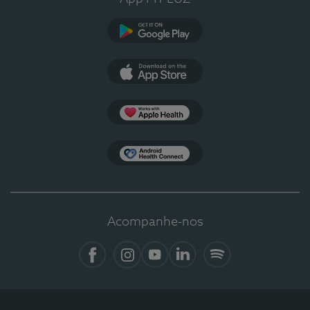
Google Play
App Store
Apple Health
Health Connect
Acompanhe-nos
Facebook
Instagram
YouTube
LinkedIn
Spotify