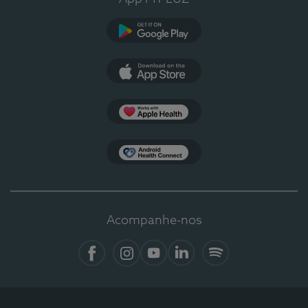
Google Play
App Store
Apple Health
Health Connect
Acompanhe-nos
Facebook
Instagram
YouTube
LinkedIn
Spotify