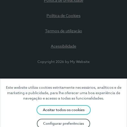
Política de privacidade
Política de Cookies
Termos de utilização
Acessibilidade
Copyright 2026 by My Website
Este website utiliza cookies estritamente necessários, analíticos e de
marketing e publicidade, para lhe oferecer uma boa experiência de
navegação e acesso a todas as funcionalidades.
Aceitar todos os cookies
Configurar preferências