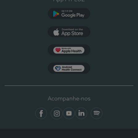
Google Play
App Store
Apple Health
Health Connect
Acompanhe-nos
Facebook
Instagram
YouTube
LinkedIn
Spotify