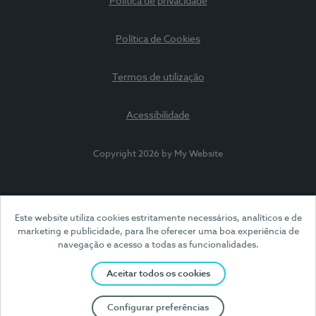
Política de privacidade
Política de Cookies
Termos de utilização
Acessibilidade
Copyright 2026 by My Website
Este website utiliza cookies estritamente necessários, analíticos e de
marketing e publicidade, para lhe oferecer uma boa experiência de
navegação e acesso a todas as funcionalidades.
Aceitar todos os cookies
Configurar preferências