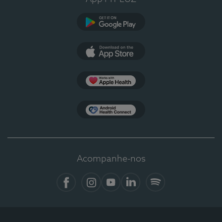
Google Play
App Store
Apple Health
Health Connect
Acompanhe-nos
Facebook
Instagram
YouTube
LinkedIn
Spotify