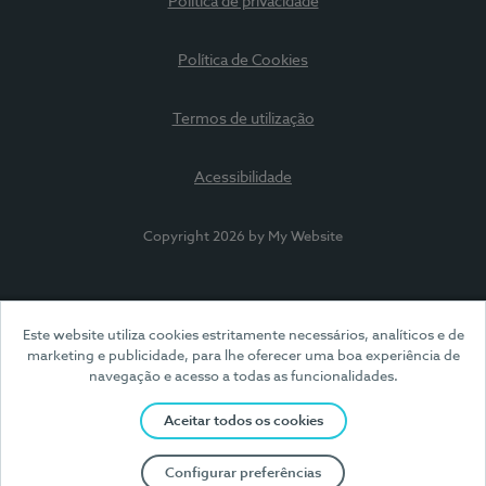
Política de privacidade
Política de Cookies
Termos de utilização
Acessibilidade
Copyright 2026 by My Website
Este website utiliza cookies estritamente necessários, analíticos e de
marketing e publicidade, para lhe oferecer uma boa experiência de
navegação e acesso a todas as funcionalidades.
Aceitar todos os cookies
Configurar preferências