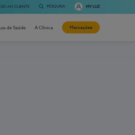
PESQUISA
OIO AO CLIENTE
MY LUZ
Marcações
uia de Saúde
A Clínica