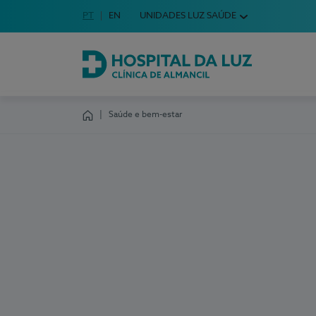
Idioma em Português
PT
English Language
EN
UNIDADES LUZ SAÚDE
Escolha o seu idioma
Hospital da Luz Clínica de Almancil
Saúde e bem-estar
Homepage