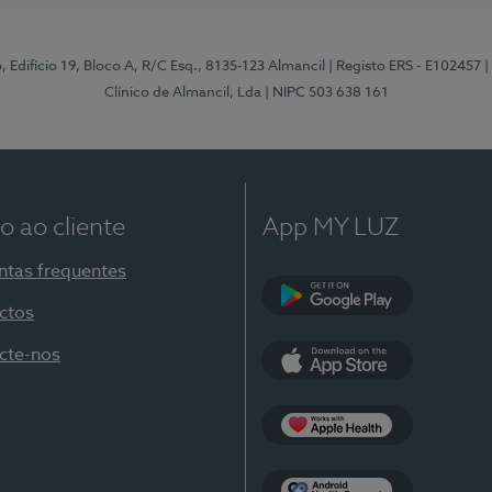
, Edifício 19, Bloco A, R/C Esq., 8135-123 Almancil
| Registo ERS - E102457
|
Clínico de Almancil, Lda
| NIPC 503 638 161
o ao cliente
App MY LUZ
ntas frequentes
ctos
Google Play
cte-nos
App Store
Apple Health