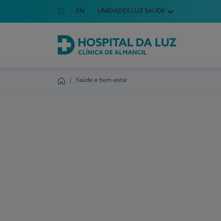
Idioma em Português
PT
English Language
EN
UNIDADES LUZ SAÚDE
Escolha o seu idioma
Hospital da Luz Clínica de Almancil
Saúde e bem-estar
Homepage