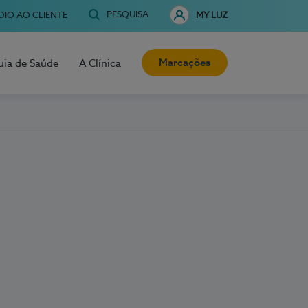
PESQUISA
OIO AO CLIENTE
MY LUZ
Marcações
uia de Saúde
A Clínica