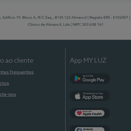
, Edifício 19, Bloco A, R/C Esq., 8135-123 Almancil
| Registo ERS - E102457
|
Clínico de Almancil, Lda
| NIPC 503 638 161
o ao cliente
App MY LUZ
ntas frequentes
ctos
Google Play
cte-nos
App Store
Apple Health