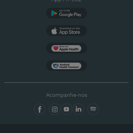
Google Play
App Store
Apple Health
Health Connect
Acompanhe-nos
Facebook
Instagram
YouTube
LinkedIn
Spotify