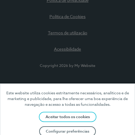
Política de privacidade
Política de Cookies
Termos de utilização
Acessibilidade
Copyright 2026 by My Website
Este website utiliza cookies estritamente necessários, analíticos e de
marketing e publicidade, para lhe oferecer uma boa experiência de
navegação e acesso a todas as funcionalidades.
Aceitar todos os cookies
Configurar preferências