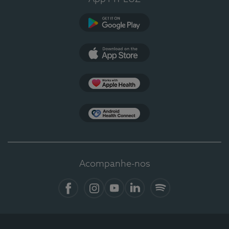
Google Play
App Store
Apple Health
Health Connect
Acompanhe-nos
Facebook
Instagram
YouTube
LinkedIn
Spotify