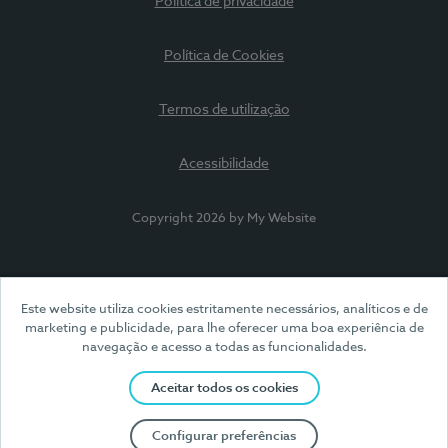
Política de privacidade
Política de Cookies
Termos de utilização
Acessibilidade
Copyright 2026 by My Website
Este website utiliza cookies estritamente necessários, analíticos e de
marketing e publicidade, para lhe oferecer uma boa experiência de
navegação e acesso a todas as funcionalidades.
Aceitar todos os cookies
Configurar preferências